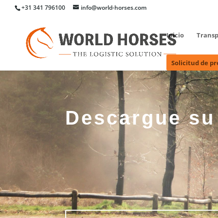
+31 341 796100
info@world-horses.com
Inicio
Transp
Solicitud de p
Descargue su 