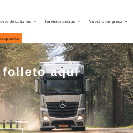
orte de caballos
Servicios extras
Nuestra empresa
resupuesto
folleto aquí