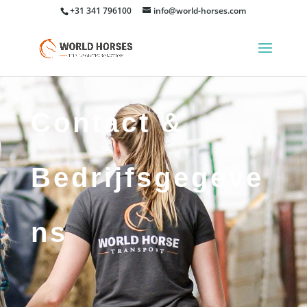
+31 341 796100
info@world-horses.com
Contact &
Bedrijfsgegeve
ns