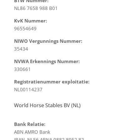
BTW Nummer:
NL86 7658 988 B01
KvK Nummer:
96554649
NIWO Vergunnings Nummer:
35434
NVWA Erkennings Nummer:
330661
Registratienummer exploitatie:
NL00114237
World Horse Stables BV (NL)
Bank Relatie:
ABN AMRO Bank
IBAN NL56 ABNA 0882 8052 82