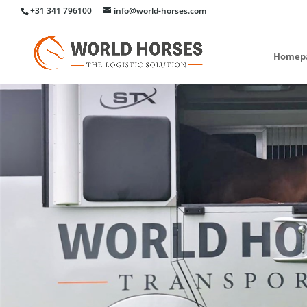
+31 341 796100
info@world-horses.com
Homep