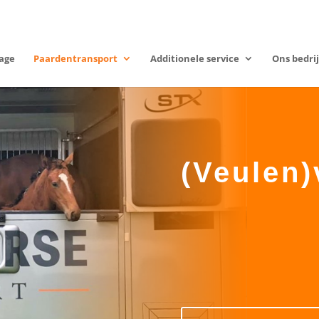
age
Paardentransport
Additionele service
Ons bedrij
(Veulen)