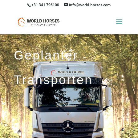
+31 341 796100
info@world-horses.com
Geplanter
Transporten