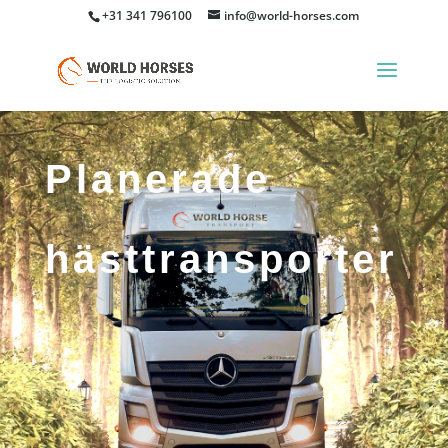
+31 341 796100
info@world-horses.com
Planerade
hästtransporter